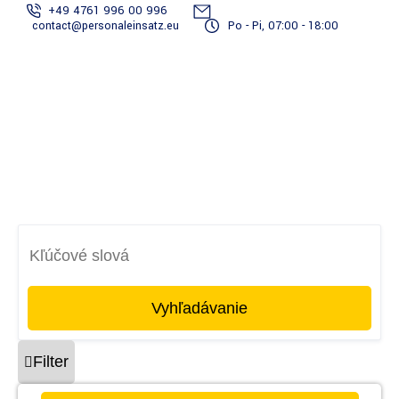
+49 4761 996 00 996
contact@personaleinsatz.eu
Po - Pi, 07:00 - 18:00
Služby spojené
S
Staňte sa
Tím
Projekty
Prihlásiť
s
dodávateľom
reportérov
sa
dokumentáciou
ve
Vyhľadávanie
Filter