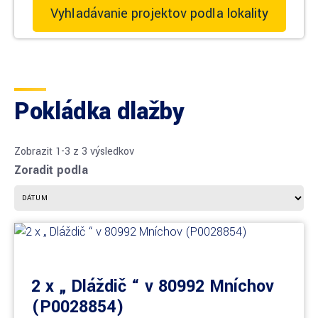
Vyhľadávanie projektov podľa lokality
Pokládka dlažby
Zobraziť 1-3 z 3 výsledkov
Zoradiť podľa
2 x „ Dláždič “ v 80992 Mníchov
(P0028854)