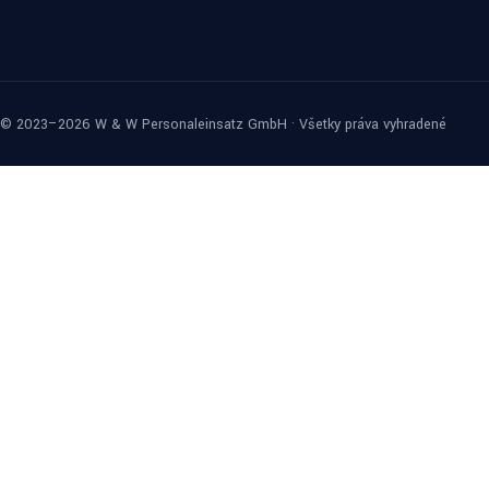
© 2023–2026 W & W Personaleinsatz GmbH · Všetky práva vyhradené