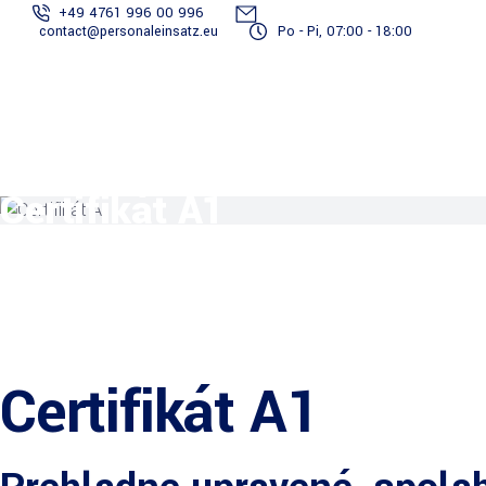
+49 4761 996 00 996
contact@personaleinsatz.eu
Po - Pi, 07:00 - 18:00
Služby spojené
S
Staňte sa
Tím
Projekty
Prihlásiť
s
dodávateľom
reportérov
sa
dokumentáciou
ve
Certifikát A1
Certifikát A1