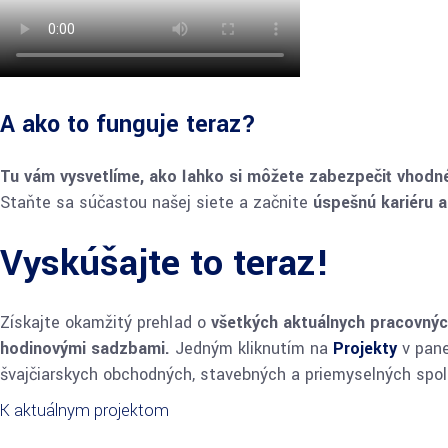
A ako to funguje teraz?
Tu vám vysvetlíme, ako ľahko si môžete zabezpečiť vhodn
Staňte sa súčasťou našej siete a začnite
úspešnú kariéru 
Vyskúšajte to teraz!
Získajte okamžitý prehľad o
všetkých aktuálnych pracovný
hodinovými sadzbami.
Jedným kliknutím na
Projekty
v pane
švajčiarskych obchodných, stavebných a priemyselných spo
K aktuálnym projektom