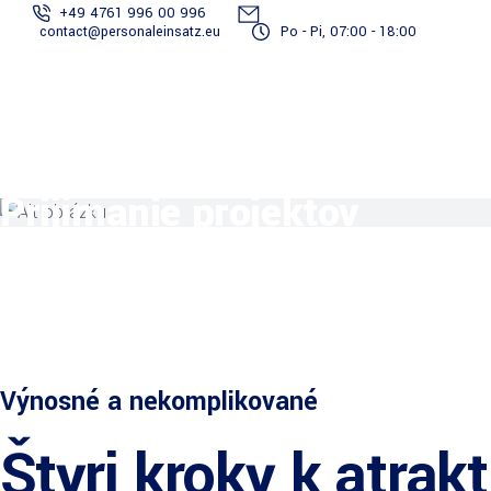
+49 4761 996 00 996
contact@personaleinsatz.eu
Po - Pi, 07:00 - 18:00
Služby spojené
S
Staňte sa
Tím
Projekty
Prihlásiť
s
dodávateľom
reportérov
sa
dokumentáciou
ve
Prijímanie projektov
Výnosné a nekomplikované
Štyri kroky k atra