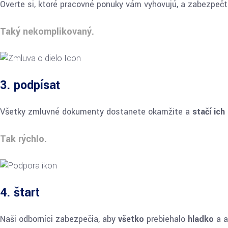
Overte si, ktoré pracovné ponuky vám vyhovujú, a zabezpečt
Taký nekomplikovaný.
3. podpísať
Všetky zmluvné dokumenty dostanete okamžite a
stačí ich
Tak rýchlo.
4. štart
Naši odborníci zabezpečia, aby
všetko
prebiehalo
hladko
a 