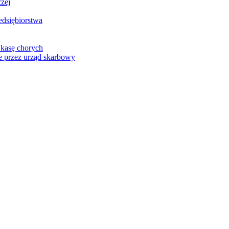
zej
edsiębiorstwa
 kasę chorych
e przez urząd skarbowy