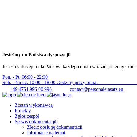
Jesteśmy do Państwa dyspozycji!
Jesteśmy dostępni dla Państwa każdego dnia i w razie potrzeby skon
Pon. - Pt. 06:00 - 22:00
Sob. - Niedz. 10:00 - 18:00
Godziny pracy biura: Pon. – 
+49 4761 996 00 996
contact@personaleinsatz.eu
Zostań wykonawcą
Projekty
Zgłoś zespół
Serwis dokumentacji
Zlecić obsługę dokumentacji
Informacje na temat