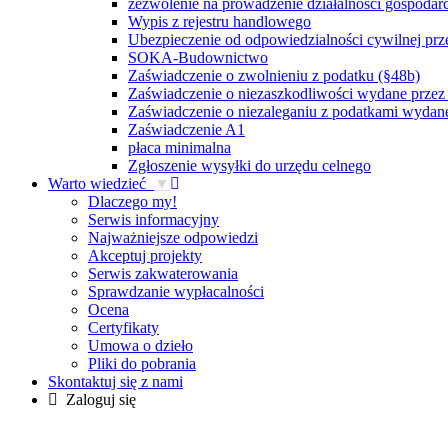
zezwolenie na prowadzenie działalności gospodarc
Wypis z rejestru handlowego
Ubezpieczenie od odpowiedzialności cywilnej prz
SOKA-Budownictwo
Zaświadczenie o zwolnieniu z podatku (§48b)
Zaświadczenie o niezaszkodliwości wydane przez
Zaświadczenie o niezaleganiu z podatkami wydan
Zaświadczenie A1
płaca minimalna
Zgłoszenie wysyłki do urzędu celnego
Warto wiedzieć
▼
Dlaczego my!
Serwis informacyjny
Najważniejsze odpowiedzi
Akceptuj projekty
Serwis zakwaterowania
Sprawdzanie wypłacalności
Ocena
Certyfikaty
Umowa o dzieło
Pliki do pobrania
Skontaktuj się z nami
Zaloguj się