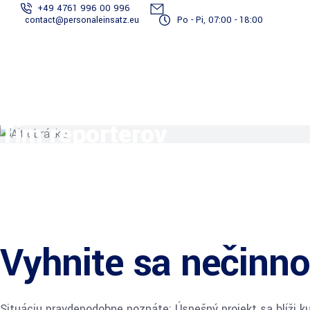
+49 4761 996 00 996
contact@personaleinsatz.eu
Po - Pi, 07:00 - 18:00
Služby spojené
S
Staňte sa
Tím
Projekty
Prihlásiť
s
dodávateľom
reportérov
sa
dokumentáciou
ve
Tím reportérov
Vyhnite sa nečinno
Situáciu pravdepodobne poznáte: Úspešný projekt sa blíži k