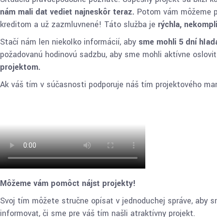
nám mali dať vedieť najneskôr teraz.
Potom vám môžeme ponú
kreditom a už zazmluvnené! Táto služba je
rýchla, nekompl
Stačí nám len niekoľko informácií, aby
sme mohli 5 dní hľad
požadovanú hodinovú sadzbu, aby sme mohli aktívne osloviť
projektom.
Ak váš tím v súčasnosti podporuje náš tím projektového ma
Môžeme vám pomôcť nájsť projekty!
Svoj tím môžete stručne opísať v jednoduchej správe, aby s
informovať, či sme pre váš tím našli atraktívny projekt.