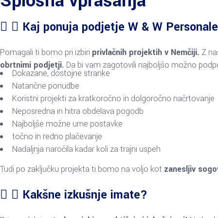
Splošna vprašanja
Kaj ponuja podjetje W & W Personal
Pomagali ti bomo pri izbiri
privlačnih projektih v Nemčiji.
Z naš
obrtnimi podjetji.
Da bi vam zagotovili najboljšo možno podp
Dokazane, dostojne stranke
Natančne ponudbe
Koristni projekti za kratkoročno in dolgoročno načrtovanje
Neposredna in hitra obdelava pogodb
Najboljše možne urne postavke
točno in redno plačevanje
Nadaljnja naročila kadar koli za trajni uspeh
Tudi po zaključku projekta ti bomo na voljo kot
zanesljiv sogo
Kakšne izkušnje imate?