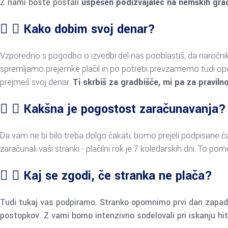
Z nami boste postali
uspešen podizvajalec na nemških grad
Kako dobim svoj denar?
Vzporedno s pogodbo o izvedbi del nas pooblastiš, da naročn
spremljamo prejemke plačil in po potrebi prevzamemo tudi o
prejmeš svoj denar.
Ti skrbiš za gradbišče, mi pa za pravilno
Kakšna je pogostost zaračunavanja?
Da vam ne bi bilo treba dolgo čakati, bomo prejeli podpisane ča
zaračunali vaši stranki - plačilni rok je 7 koledarskih dni. To po
Kaj se zgodi, če stranka ne plača?
Tudi tukaj vas podpiramo. Stranko opomnimo prvi dan zapadl
postopkov.
Z vami bomo intenzivno sodelovali pri iskanju hit