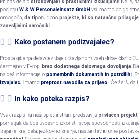
Pri nas delajo
strokovnjaki s praktičnimi izkušnjami!
Ne le, d
podjetju
W & W Personaleinsatz GmbH
vsi imamo dolgoletne 
omogoča,
da ti
ponudimo
projekte, ki so natančno prilagoj
zanesljivimi naročniki
.
Kako postanem podizvajalec?
Prosta gibanja delavcev daje državljanom vseh držav članic EU p
čezmejno v Evropi
brez dodatnega delovnega dovoljenja
. D
najdeš informacije o
pomembnih dokumentih in potrdilih
). P
izvajalec.
Imamo
preprost navodila za prijavo
. Če želiš, d
In kako poteka razpis?
Vsak razpis na naši spletni strani predstavlja
privlačen projekt
pomagali, da boš uspešno izkoristil svoje sposobnosti, izkušnje
trajanje, kraj dela, jezikovno znanje, nastanitev in urne posta