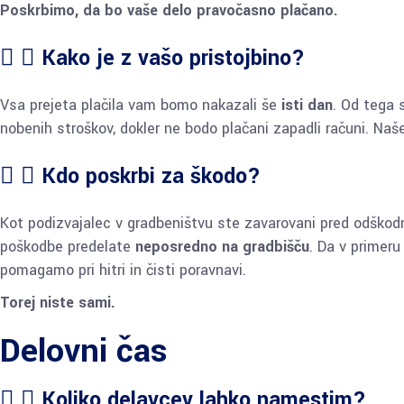
Poskrbimo, da bo vaše delo pravočasno plačano.
Kako je z vašo pristojbino?
Vsa prejeta plačila vam bomo nakazali še
isti dan
. Od tega 
nobenih stroškov, dokler ne bodo plačani zapadli računi. 
Kdo poskrbi za škodo?
Kot podizvajalec v gradbeništvu ste zavarovani pred odškodn
poškodbe predelate
neposredno na gradbišču
. Da v primeru
pomagamo pri hitri in čisti poravnavi.
Torej niste sami.
Delovni čas
Koliko delavcev lahko namestim?