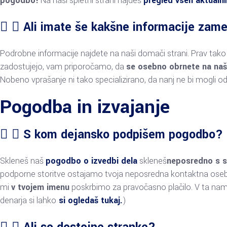
pogodbo!
Na naši spletni strani najdeš
pregled vseh aktualni
Ali imate še kakšne informacije zam
Podrobne informacije najdete na naši domači strani. Prav tak
zadostujejo, vam priporočamo, da
se osebno obrnete na naš
Nobeno vprašanje ni tako specializirano, da nanj ne bi mogli od
Pogodba in izvajanje
S kom dejansko podpišem pogodbo?
Skleneš naš
pogodbo o izvedbi dela
skleneš
neposredno s s
podporne storitve ostajamo tvoja neposredna kontaktna oseba
mi
v tvojem imenu
poskrbimo za pravočasno plačilo. V ta namen
denarja si lahko
si ogledaš tukaj.
)