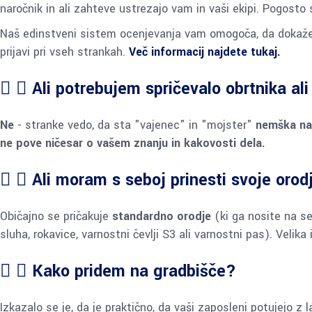
naročnik in ali zahteve ustrezajo vam in vaši ekipi. Pogosto 
Naš edinstveni sistem ocenjevanja vam omogoča, da dokaž
prijavi pri vseh strankah.
Več informacij najdete tukaj.
Ali potrebujem spričevalo obrtnika al
Ne
- stranke vedo, da sta "vajenec" in "mojster"
nemška naz
ne pove ničesar o vašem znanju in kakovosti dela.
Ali moram s seboj prinesti svoje orod
Običajno se pričakuje
standardno orodje
(ki ga nosite na se
sluha, rokavice, varnostni čevlji S3 ali varnostni pas). Velik
Kako pridem na gradbišče?
Izkazalo se je, da je praktično, da vaši zaposleni potujejo z 