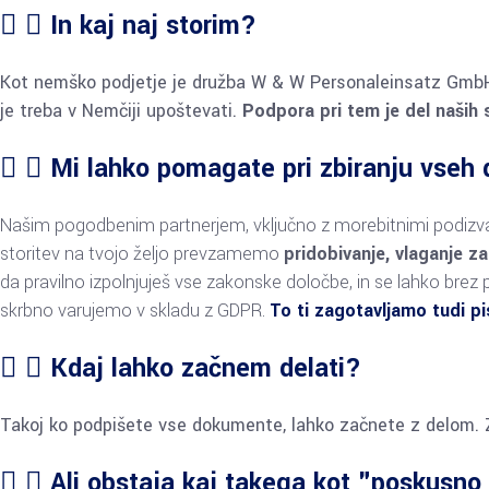
In kaj naj storim?
Kot nemško podjetje je družba W & W Personaleinsatz GmbH
je treba v Nemčiji upoštevati.
Podpora pri tem je del naših s
Mi lahko pomagate pri zbiranju vse
Našim pogodbenim partnerjem, vključno z morebitnimi podizvaj
storitev na tvojo željo prevzamemo
pridobivanje, vlaganje z
da pravilno izpolnjuješ vse zakonske določbe, in se lahko brez 
skrbno varujemo v skladu z GDPR.
To ti zagotavljamo tudi pi
Kdaj lahko začnem delati?
Takoj ko podpišete vse dokumente, lahko začnete z delom. Zač
Ali obstaja kaj takega kot "poskusno