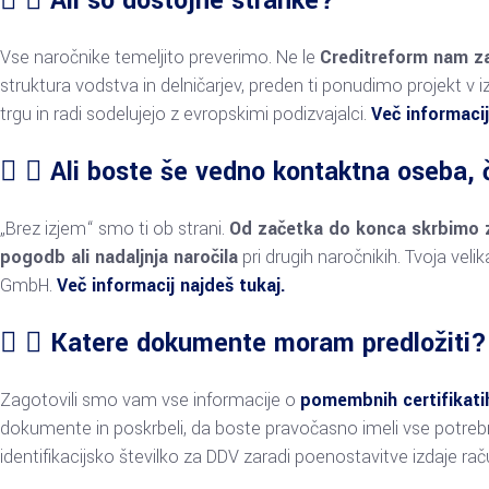
Ali so dostojne stranke?
Vse naročnike temeljito preverimo. Ne le
Creditreform nam z
struktura vodstva in delničarjev, preden ti ponudimo projekt 
trgu in radi sodelujejo z evropskimi podizvajalci.
Več informacij
Ali boste še vedno kontaktna oseba, 
„Brez izjem“ smo ti ob strani.
Od začetka do konca skrbimo z
pogodb ali nadaljnja naročila
pri drugih naročnikih. Tvoja veli
GmbH.
Več informacij najdeš tukaj.
Katere dokumente moram predložiti?
Zagotovili smo vam vse informacije o
pomembnih certifikati
dokumente in poskrbeli, da boste pravočasno imeli vse potrebn
identifikacijsko številko za DDV zaradi poenostavitve izdaje ra