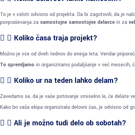
To je v celoti odvisno od projekta. Da bi zagotovili, da je n
povpraševanja za
samostojne samostojne delavce
in za
ve
Koliko časa traja projekt?
Možno je vse od dveh tednov do enega leta. Vendar pripor
To spremljamo
in organiziramo podaljšanje v več mesecih, č
Koliko ur na teden lahko delam?
Zavedamo se, da je vaše potovanje smiselno le, če delate v
Kako bo vaša ekipa organizirala delovni čas, je odvisno od g
Ali je možno tudi delo ob sobotah?