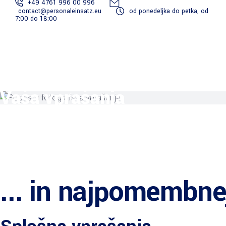
+49 4761 996 00 996
contact@personaleinsatz.eu
od ponedeljka do petka, od
7:00 do 18:00
Postanite
Ekipa za
Storitev
Vredn
Projekti
Prijavite
pogodbenik
poročanje
dokumentacije
vedet
se
Vaša vprašanja
... in najpomembne