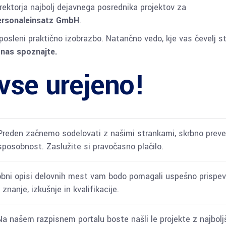
rektorja najbolj dejavnega posrednika projektov za
rsonaleinsatz GmbH
.
aposleni praktično izobrazbo. Natančno vedo, kje vas čevelj s
n nas spoznajte.
vse urejeno!
reden začnemo sodelovati z našimi strankami, skrbno prev
sposobnost. Zaslužite si pravočasno plačilo.
bni opisi delovnih mest vam bodo pomagali uspešno prispev
 znanje, izkušnje in kvalifikacije.
a našem razpisnem portalu boste našli le projekte z najbolj