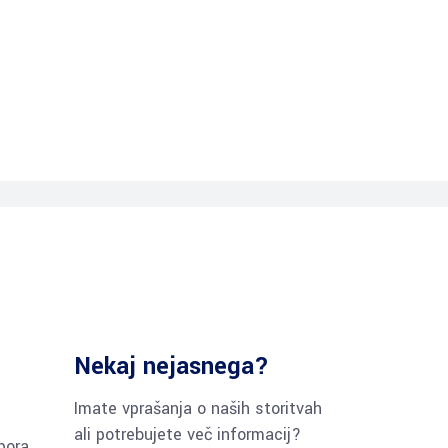
o je vedeti
▼
Pišite nam
Prijavite se
Nekaj nejasnega?
Imate vprašanja o naših storitvah
ali potrebujete več informacij?
pora