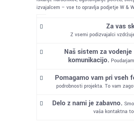
izvajalcem – vse to opravlja podjetje W &
Za vas s
Z vsemi podizvajalci vzdržuj
Naš sistem za vodenje
komunikacijo.
Poudarjamo
Pomagamo vam pri vseh f
podrobnosti projekta. To vam zagota
Delo z nami je zabavno.
Smo 
vaša kontaktna to