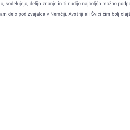
, sodelujejo, delijo znanje in ti nudijo najboljšo možno podp
m delo podizvajalca v Nemčiji, Avstriji ali Švici čim bolj olajš