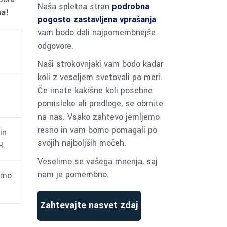
Naša spletna stran
podrobna
na!
pogosto zastavljena vprašanja
vam bodo dali najpomembnejše
odgovore.
Naši strokovnjaki vam bodo kadar
koli z veseljem svetovali po meri.
Če imate kakršne koli posebne
pomisleke ali predloge, se obrnite
na nas. Vsako zahtevo jemljemo
resno in vam bomo pomagali po
in
svojih najboljših močeh.
H.
Veselimo se vašega mnenja, saj
nam je pomembno.
amo
Zahtevajte nasvet zdaj