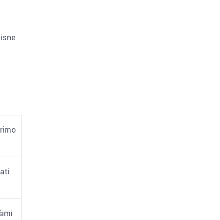
tisne
erimo
ati
šimi