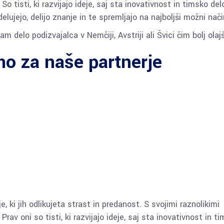
So tisti, ki razvijajo ideje, saj sta inovativnost in timsko del
elujejo, delijo znanje in te spremljajo na najboljši možni nači
m delo podizvajalca v Nemčiji, Avstriji ali Švici čim bolj olajš
o za naše partnerje
 ki jih odlikujeta strast in predanost. S svojimi raznolikimi
Prav oni so tisti, ki razvijajo ideje, saj sta inovativnost in t