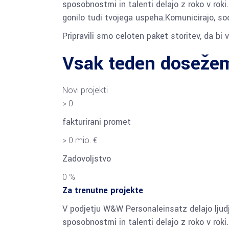
sposobnostmi in talenti delajo z roko v roki. 
gonilo tudi tvojega uspeha.
Komunicirajo, sod
Pripravili smo celoten paket storitev, da bi va
Vsak teden dosežem
Novi projekti
>
0
fakturirani promet
>
0
mio. €
Zadovoljstvo
0
%
Za trenutne projekte
V podjetju W&W Personaleinsatz delajo ljudje,
sposobnostmi in talenti delajo z roko v roki. 