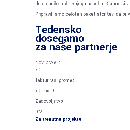
delo gonilo tudi tvojega uspeha. Komunicirajo
Pripravili smo celoten paket storitev, da bi va
Tedensko
dosegamo
za naše partnerje
Novi projekti
>
0
fakturirani promet
>
0
mio. €
Zadovoljstvo
0
%
Za trenutne projekte