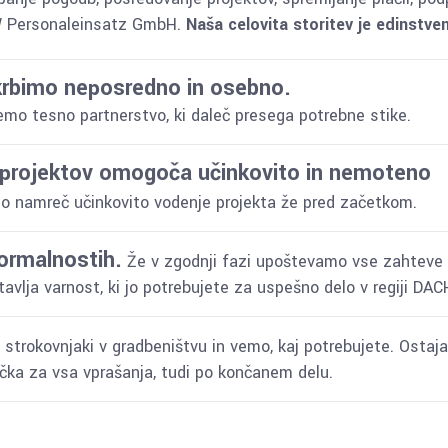
 W Personaleinsatz GmbH.
Naša celovita storitev je edinstve
krbimo neposredno in osebno.
emo tesno partnerstvo, ki daleč presega potrebne stike.
 projektov omogoča učinkovito in nemoteno
 namreč učinkovito vodenje projekta že pred začetkom.
ormalnostih.
Že v zgodnji fazi upoštevamo vse zahteve 
vlja varnost, ki jo potrebujete za uspešno delo v regiji DAC
strokovnjaki v gradbeništvu in vemo, kaj potrebujete. Ostaj
čka za vsa vprašanja, tudi po končanem delu.