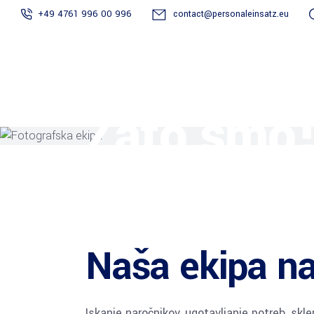
+49 4761 996 00 996
contact@personaleinsatz.eu
Prijavite se
Postanite
Projekt
Zato smo
pogodbenik
Naša ekipa na
Iskanje naročnikov, ugotavljanje potreb, skl