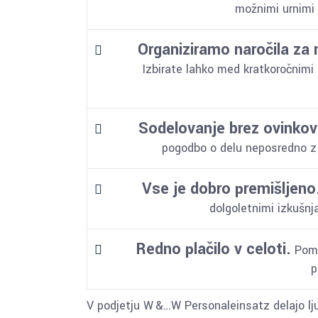
možnimi urnimi
Organiziramo naročila za 
Izbirate lahko med kratkoročnimi
Sodelovanje brez ovinkov
pogodbo o delu neposredno z 
Vse je dobro premišljeno
dolgoletnimi izkušnj
Redno plačilo v celoti.
Poma
p
V podjetju W &…W Personaleinsatz delajo ljudj