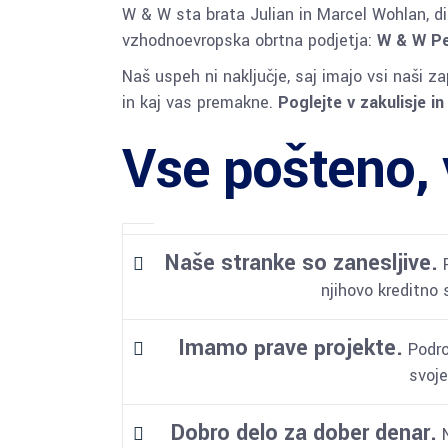
W & W sta brata Julian in Marcel Wohlan, di
vzhodnoevropska obrtna podjetja:
W & W Pe
Naš uspeh ni naključje, saj imajo vsi naši z
in kaj vas premakne.
Poglejte v zakulisje i
Vse pošteno, 
Naše stranke so zanesljive.
P
njihovo kreditno 
Imamo prave projekte.
Podro
svoje
Dobro delo za dober denar.
N