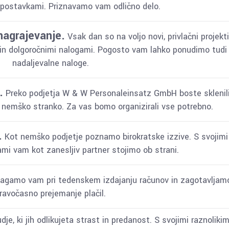
 postavkami. Priznavamo vam odlično delo.
nagrajevanje.
Vsak dan so na voljo novi, privlačni projekti
 in dolgoročnimi nalogami. Pogosto vam lahko ponudimo tudi
nadaljevalne naloge.
.
Preko podjetja W & W Personaleinsatz GmbH boste sklenil
nemško stranko. Za vas bomo organizirali vse potrebno.
.
Kot nemško podjetje poznamo birokratske izzive. S svojimi
ami vam kot zanesljiv partner stojimo ob strani.
gamo vam pri tedenskem izdajanju računov in zagotavljam
ravočasno prejemanje plačil.
e, ki jih odlikujeta strast in predanost. S svojimi raznolikim