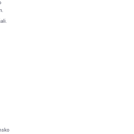
o
n.
ali.
imsko