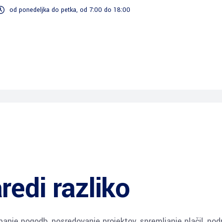
od ponedeljka do petka, od 7:00 do 18:00
Storitev
i
Ekipa za poročanje
Vredn
!
dokumentacije
redi razliko
epanje pogodb, posredovanje projektov, spremljanje plačil, pod