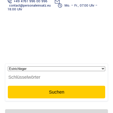
+49 4761 996 00 996
contact@personaleinsatz.eu
Mo. – Fr., 07:00 Uhr –
18:00 Uhr
Auftragneh­
Team
Unterlagen-
Projekte
Wissens
Anmelden
mer werden
melden
Service
Suchen