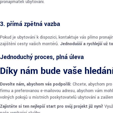
pronajímateli ubytování.
3. přímá zpětná vazba
Pokud je ubytování k dispozici, kontaktuje vás přímo pronajím
zajištění cesty vašich montérů.
Jednodušší a rychlejší už t
Jednoduchý proces, plná úleva
Díky nám bude vaše hledání
Dovolte nám, abychom vás podpořili:
Chcete, abychom pro 
firmu a preferovanou e-mailovou adresu, abychom vám mohli
volných pokojů u místních poskytovatelů ubytování a zašl
Zajistěte si ten nejlepší start pro svůj projekt již nyní!
Využi
naše vynikající služby.