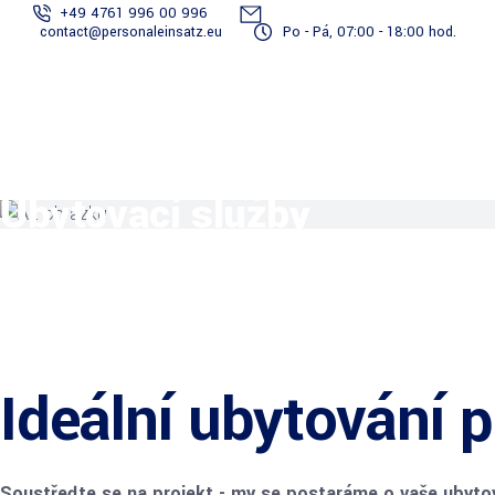
+49 4761 996 00 996
contact@personaleinsatz.eu
Po - Pá, 07:00 - 18:00 hod.
Služby
Stoj
Staňte se
Tým
Projekty
spojené s
t
Přihlášení
dodavatelem
reportérů
dokumentací
věd
Ubytovací služby
Ideální ubytování p
Soustřeďte se na projekt - my se postaráme o vaše ubytov