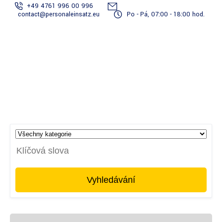
+49 4761 996 00 996
contact@personaleinsatz.eu
Po - Pá, 07:00 - 18:00 hod.
Služby
Stoj
Staňte se
Tým
Projekty
spojené s
t
Přihlášení
dodavatelem
reportérů
dokumentací
věd
Vyhledávání