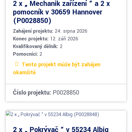
2 x „ Mechanik zařízení “ a 2 x
pomocník v 30659 Hannover
(P0028850)
Zahájení projektu:
24. srpna 2026
Konec projektu:
12. září 2026
Kvalifikovaný dělník:
2
Pomocníci:
2
Tento projekt může být zahájen
okamžitě
Číslo projektu:
P0028850
2 x „ Pokrývač “ v 55234 Albig