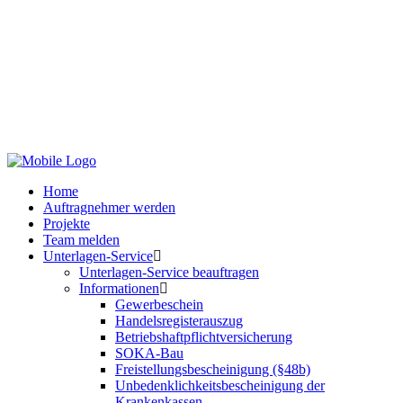
Home
Auftragneh­mer werden
Projekte
Team melden
Unterlagen-Service
Unterlagen-Service beauftragen
Informationen
Gewerbeschein
Handelsre­gisterauszug
Betriebshaft­pflicht­versicherung
SOKA-Bau
Freistellungs­bescheinigung (§48b)
Unbedenklichkeits­bescheinigung der
Krankenkassen