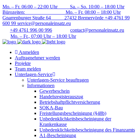
Mo. – Fr. 06:00 – 22:00 Uhr Sa. – So. 10:00 – 18:00 Uhr
Bürozeiten: Mo. – Fr. 08:00 – 18:00 Uhr
Gnarrenburger Straße 64 27432 Bremervörde
+49 4761 99
600 99
service@personaleinsatz.eu
+49 4761 996 00 996
contact@personaleinsatz.eu
Mo. – Fr., 07:00 Uhr – 18:00 Uhr
Anmelden
Auftragneh­mer werden
Projekte
Team melden
Unterlagen-Service
Unterlagen-Service beauftragen
Informationen
Gewerbeschein
Handelsre­gisterauszug
Betriebshaft­pflicht­versicherung
SOKA-Bau
Freistellungs­bescheinigung (§48b)
Unbedenklichkeits­bescheinigung der
Krankenkasse
Unbedenklichkeits­bescheinigung des Finanzamts
A1-Bescheinigung